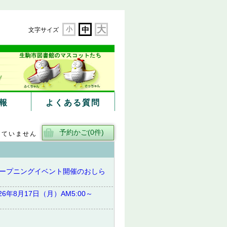
大
小
中
文字サイズ
報
よくある質問
していません
オープニングイベント開催のおしら
年8月17日（月）AM5:00～