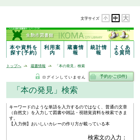
大
小
中
文字サイズ
本や資料を
利用案
蔵書情
統計情
よくあ
探す(予約)
内
報
報
る質問
トップへ
蔵書情報
「本の発見」検索
ログインしていません
「本の発見」検索
キーワードのような単語を入力するのではなく、普通の文章
（自然文）を入力して図書や雑誌・視聴覚資料を検索できま
す。
【入力例】おいしいカレーの作り方が載っている本
検索文の入力：