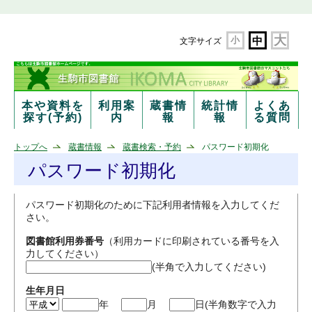
大
小
中
文字サイズ
本や資料を
利用案
蔵書情
統計情
よくあ
探す(予約)
内
報
報
る質問
トップへ
蔵書情報
蔵書検索・予約
パスワード初期化
パスワード初期化
パスワード初期化のために下記利用者情報を入力してくだ
さい。
図書館利用券番号
（利用カードに印刷されている番号を入
力してください）
(半角で入力してください)
生年月日
年
月
日(半角数字で入力