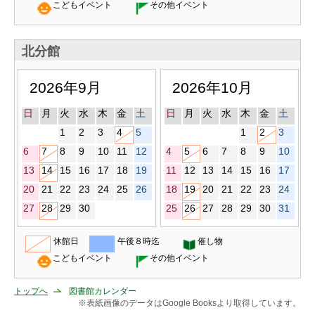
こどもイベント
その他イベント
北分館
2026年9月
2026年10月
日
月
火
水
木
金
土
日
月
火
水
木
金
土
1
2
3
4
5
1
2
3
6
7
8
9
10
11
12
4
5
6
7
8
9
10
13
14
15
16
17
18
19
11
12
13
14
15
16
17
20
21
22
23
24
25
26
18
19
20
21
22
23
24
27
28
29
30
25
26
27
28
29
30
31
休館日
午後８時迄
催し物
こどもイベント
その他イベント
トップへ
図書館カレンダー
※表紙画像のデータはGoogle Booksより取得しています。