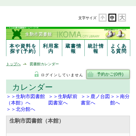
大
小
中
文字サイズ
本や資料を
利用案
蔵書情
統計情
よくあ
探す(予約)
内
報
報
る質問
トップへ
図書館カレンダー
ログインしていません
カレンダー
＞＞生駒市図書館
＞＞生駒駅前
＞＞鹿ノ台図
＞＞南分
（本館）へ
図書室へ
書室へ
館へ
＞＞北分館へ
生駒市図書館（本館）