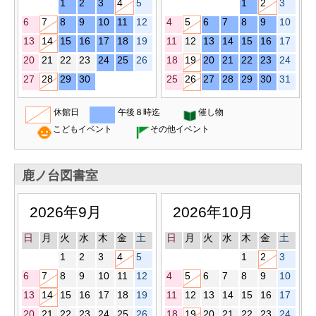
1
2
3
4
5
1
2
3
6
7
8
9
10
11
12
4
5
6
7
8
9
10
13
14
15
16
17
18
19
11
12
13
14
15
16
17
20
21
22
23
24
25
26
18
19
20
21
22
23
24
27
28
29
30
25
26
27
28
29
30
31
休館日
午後８時迄
催し物
こどもイベント
その他イベント
鹿ノ台図書室
2026年9月
2026年10月
日
月
火
水
木
金
土
日
月
火
水
木
金
土
1
2
3
4
5
1
2
3
6
7
8
9
10
11
12
4
5
6
7
8
9
10
13
14
15
16
17
18
19
11
12
13
14
15
16
17
20
21
22
23
24
25
26
18
19
20
21
22
23
24