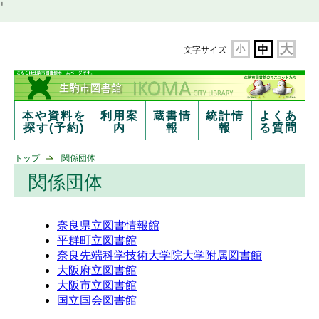
+
大
小
中
文字サイズ
本や資料を
利用案
蔵書情
統計情
よくあ
探す(予約)
内
報
報
る質問
トップ
関係団体
関係団体
奈良県立図書情報館
平群町立図書館
奈良先端科学技術大学院大学附属図書館
大阪府立図書館
大阪市立図書館
国立国会図書館