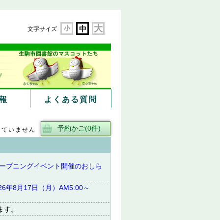
大
小
中
文字サイズ
報
よくある質問
していません
オープニングイベント開催のおしら
年8月17日（月）AM5:00～
ます。