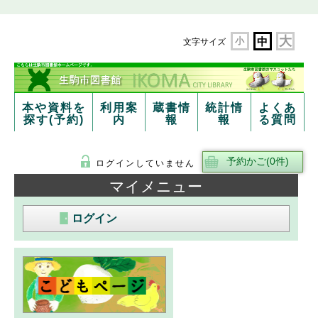
大
小
中
文字サイズ
本や資料を
利用案
蔵書情
統計情
よくあ
探す(予約)
内
報
報
る質問
ログインしていません
マイメニュー
ログイン