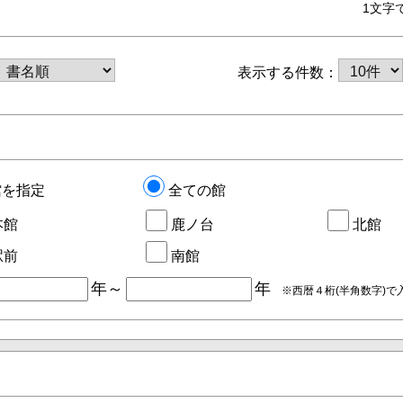
1文字
表示する件数：
館を指定
全ての館
本館
鹿ノ台
北館
駅前
南館
年～
年
※西暦４桁(半角数字)で