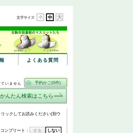
大
小
中
文字サイズ
報
よくある質問
していません
かんたん検索はこちら
リックしてお読みください(別ウ
トコンプリート：
する
しない