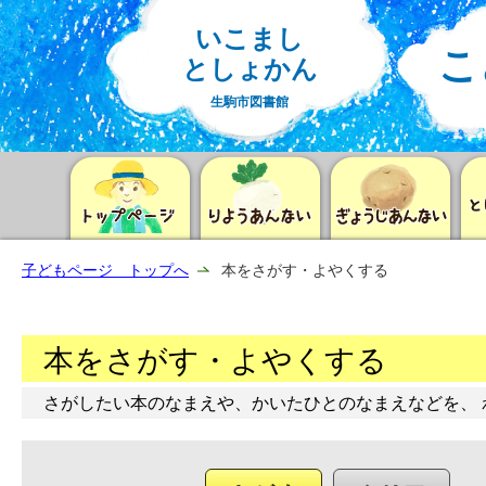
いこまし
こ
としょかん
生駒市図書館
子どもページ トップへ
本をさがす・よやくする
本をさがす・よやくする
さがしたい本のなまえや、かいたひとのなまえなどを、