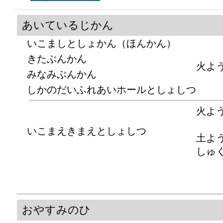
あいているじかん
いこましとしょかん（ほんかん）
きたぶんかん
火よ
みなみぶんかん
しかのだいふれあいホールとしょしつ
火よ
いこまえきまえとしょしつ
土よ
しゅ
おやすみのひ