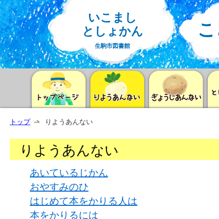
いこまし
こ
としょかん
生駒市図書館
トップ
りようあんない
りようあんない
あいているじかん
おやすみのひ
はじめて本をかりる人は
本をかりるには