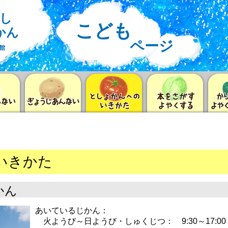
し
こども
かん
ページ
館
いきかた
かん
あいているじかん：
火ようび～日ようび・しゅくじつ： 9:30～17:00