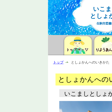
いこま
としょ
生駒市図書
トップ
としょかんへのいきかた
としょかんへの
いこましとしょ