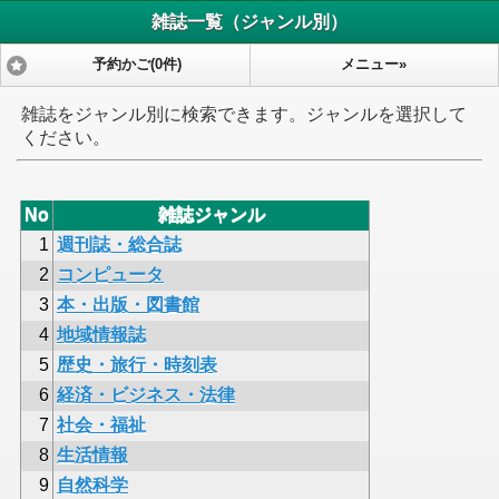
雑誌一覧（ジャンル別）
予約かご(0件)
メニュー»
雑誌をジャンル別に検索できます。ジャンルを選択して
ください。
No
雑誌ジャンル
1
週刊誌・総合誌
2
コンピュータ
3
本・出版・図書館
4
地域情報誌
5
歴史・旅行・時刻表
6
経済・ビジネス・法律
7
社会・福祉
8
生活情報
9
自然科学